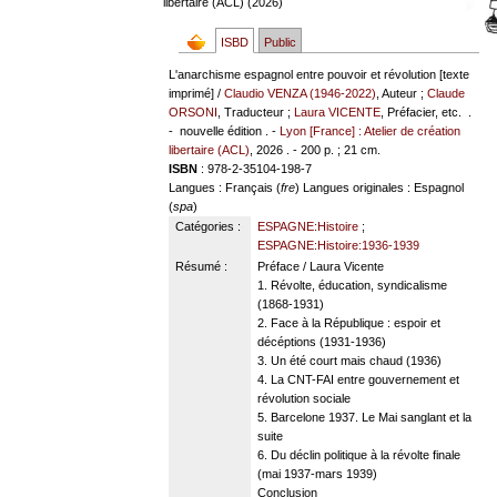
libertaire (ACL) (2026)
ISBD
Public
L'anarchisme espagnol entre pouvoir et révolution [texte
imprimé] /
Claudio VENZA (1946-2022)
, Auteur ;
Claude
ORSONI
, Traducteur ;
Laura VICENTE
, Préfacier, etc. .
- nouvelle édition . -
Lyon [France] : Atelier de création
libertaire (ACL)
, 2026 . - 200 p. ; 21 cm.
ISBN
: 978-2-35104-198-7
Langues
: Français (
fre
)
Langues originales
: Espagnol
(
spa
)
Catégories :
ESPAGNE:Histoire
;
ESPAGNE:Histoire:1936-1939
Résumé :
Préface / Laura Vicente
1. Révolte, éducation, syndicalisme
(1868-1931)
2. Face à la République : espoir et
décéptions (1931-1936)
3. Un été court mais chaud (1936)
4. La CNT-FAI entre gouvernement et
révolution sociale
5. Barcelone 1937. Le Mai sanglant et la
suite
6. Du déclin politique à la révolte finale
(mai 1937-mars 1939)
Conclusion