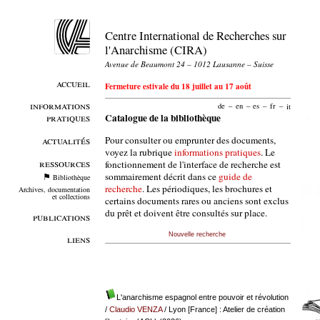
Centre International de Recherches sur
l'Anarchisme (CIRA)
Avenue de Beaumont 24 – 1012 Lausanne – Suisse
accueil
Fermeture estivale du 18 juillet au 17 août
informations
de
–
en
–
es
–
fr
–
it
pratiques
Catalogue de la bibliothèque
Pour consulter ou emprunter des documents,
actualités
voyez la rubrique
informations pratiques
. Le
ressources
fonctionnement de l'interface de recherche est
sommairement décrit dans ce
guide de
Bibliothèque
recherche
. Les périodiques, les brochures et
Archives, documentation
et collections
certains documents rares ou anciens sont exclus
du prêt et doivent être consultés sur place.
publications
Nouvelle recherche
liens
L'anarchisme espagnol entre pouvoir et révolution
/
Claudio VENZA
/ Lyon [France] : Atelier de création