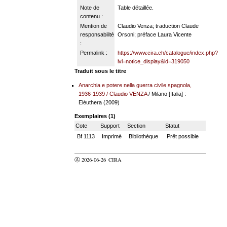
Note de
Table détaillée.
contenu :
Mention de
Claudio Venza; traduction Claude
responsabilité
Orsoni; préface Laura Vicente
:
Permalink :
https://www.cira.ch/catalogue/index.php?
lvl=notice_display&id=319050
Traduit sous le titre
Anarchia e potere nella guerra civile spagnola,
1936-1939
/
Claudio VENZA
/ Milano [Italia] :
Elèuthera (2009)
Exemplaires (1)
Cote
Support
Section
Statut
Bf 1113
Imprimé
Bibliothèque
Prêt possible
Ⓐ 2026-06-26
CIRA
valider