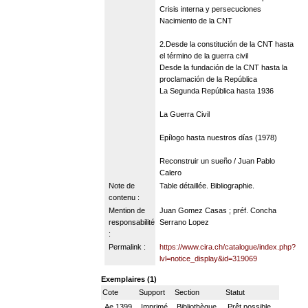
Crisis interna y persecuciones
Nacimiento de la CNT
2.Desde la constitución de la CNT hasta
el término de la guerra civil
Desde la fundación de la CNT hasta la
proclamación de la República
La Segunda República hasta 1936
La Guerra Civil
Epílogo hasta nuestros días (1978)
Reconstruir un sueño / Juan Pablo
Calero
Note de
Table détaillée. Bibliographie.
contenu :
Mention de
Juan Gomez Casas ; préf. Concha
responsabilité
Serrano Lopez
:
Permalink :
https://www.cira.ch/catalogue/index.php?
lvl=notice_display&id=319069
Exemplaires (1)
Cote
Support
Section
Statut
Ae 1399
Imprimé
Bibliothèque
Prêt possible