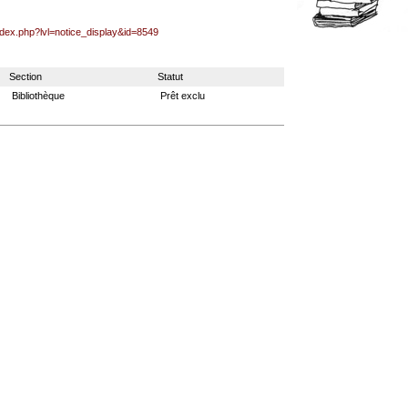
ndex.php?lvl=notice_display&id=8549
Section
Statut
Bibliothèque
Prêt exclu