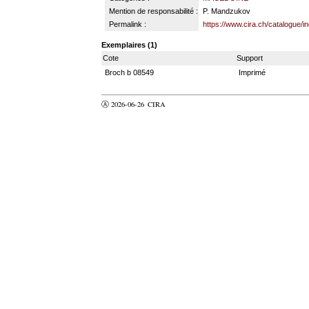
Mention de responsabilité :
P. Mandzukov
Permalink :
https://www.cira.ch/catalogue/i
Exemplaires (1)
Cote
Support
Broch b 08549
Imprimé
Ⓐ 2026-06-26
CIRA
valider