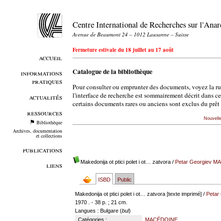
Centre International de Recherches sur l'An
Avenue de Beaumont 24 – 1012 Lausanne – Suisse
Fermeture estivale du 18 juillet au 17 août
accueil
Catalogue de la bibliothèque
informations
pratiques
Pour consulter ou emprunter des documents, voyez la r
l'interface de recherche est sommairement décrit dans c
actualités
certains documents rares ou anciens sont exclus du prêt 
ressources
Nouvell
Bibliothèque
Archives, documentation
et collections
publications
Makedonija ot ptici polet i ot… zatvora
/
Petar Georgiev 
liens
ISBD
Public
Makedonija ot ptici polet i ot… zatvora [texte imprimé] /
Peta
1970 . - 38 p. ; 21 cm.
Langues
: Bulgare (
bul
)
Catégories :
MACÉDOINE