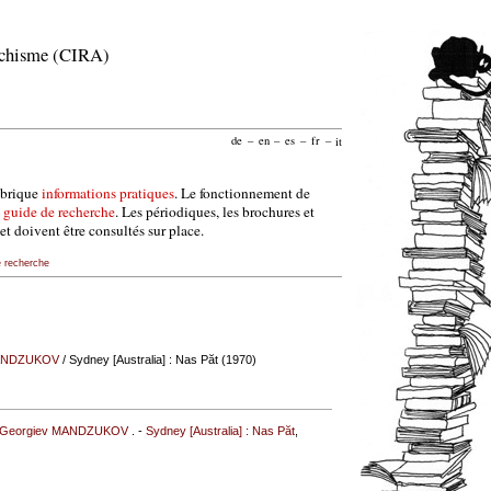
archisme (CIRA)
de
–
en
–
es
–
fr
–
it
ubrique
informations pratiques
. Le fonctionnement de
e
guide de recherche
. Les périodiques, les brochures et
et doivent être consultés sur place.
e recherche
MANDZUKOV
/ Sydney [Australia] : Nas Păt (1970)
r Georgiev MANDZUKOV
. -
Sydney [Australia] : Nas Păt
,