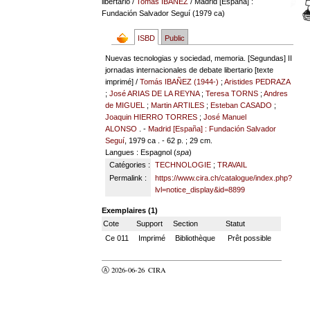
libertario
/
Tomás IBAÑEZ
/ Madrid [España] :
Fundación Salvador Seguí (1979 ca)
ISBD
Public
Nuevas tecnologias y sociedad, memoria. [Segundas] II
jornadas internacionales de debate libertario [texte
imprimé] /
Tomás IBAÑEZ (1944-)
;
Aristides PEDRAZA
;
José ARIAS DE LA REYNA
;
Teresa TORNS
;
Andres
de MIGUEL
;
Martin ARTILES
;
Esteban CASADO
;
Joaquin HIERRO TORRES
;
José Manuel
ALONSO
. -
Madrid [España] : Fundación Salvador
Seguí
, 1979 ca . - 62 p. ; 29 cm.
Langues
: Espagnol (
spa
)
Catégories :
TECHNOLOGIE
;
TRAVAIL
Permalink :
https://www.cira.ch/catalogue/index.php?
lvl=notice_display&id=8899
Exemplaires (1)
Cote
Support
Section
Statut
Ce 011
Imprimé
Bibliothèque
Prêt possible
Ⓐ 2026-06-26
CIRA
valider