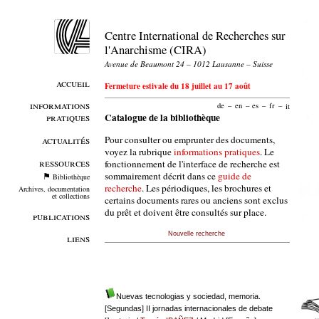
Centre International de Recherches sur
l'Anarchisme (CIRA)
Avenue de Beaumont 24 – 1012 Lausanne – Suisse
accueil
Fermeture estivale du 18 juillet au 17 août
informations
de
–
en
–
es
–
fr
–
it
pratiques
Catalogue de la bibliothèque
Pour consulter ou emprunter des documents,
actualités
voyez la rubrique
informations pratiques
. Le
ressources
fonctionnement de l'interface de recherche est
sommairement décrit dans ce
guide de
Bibliothèque
recherche
. Les périodiques, les brochures et
Archives, documentation
et collections
certains documents rares ou anciens sont exclus
du prêt et doivent être consultés sur place.
publications
Nouvelle recherche
liens
Nuevas tecnologias y sociedad, memoria.
[Segundas] II jornadas internacionales de debate