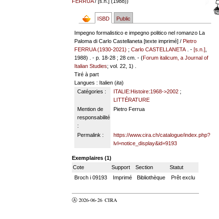
FERRUA
/ [s.n.] (1988))
ISBD
Public
Impegno formalistico e impegno politico nel romanzo La
Paloma di Carlo Castellaneta [texte imprimé] /
Pietro
FERRUA (1930-2021)
;
Carlo CASTELLANETA
. -
[s.n.]
,
1988) . - p. 18-28 ; 28 cm. - (
Forum italicum, a Journal of
Italian Studies
; vol. 22, 1) .
Tiré à part
Langues
: Italien (
ita
)
Catégories :
ITALIE:Histoire:1968->2002
;
LITTÉRATURE
Mention de
Pietro Ferrua
responsabilité
:
Permalink :
https://www.cira.ch/catalogue/index.php?
lvl=notice_display&id=9193
Exemplaires (1)
Cote
Support
Section
Statut
Broch i 09193
Imprimé
Bibliothèque
Prêt exclu
Ⓐ 2026-06-26
CIRA
valider