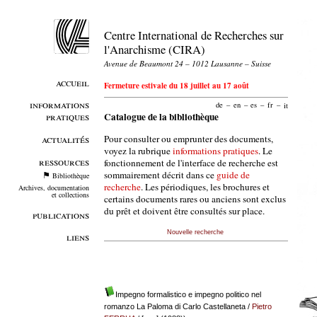
Centre International de Recherches sur
l'Anarchisme (CIRA)
Avenue de Beaumont 24 – 1012 Lausanne – Suisse
accueil
Fermeture estivale du 18 juillet au 17 août
informations
de
–
en
–
es
–
fr
–
it
pratiques
Catalogue de la bibliothèque
Pour consulter ou emprunter des documents,
actualités
voyez la rubrique
informations pratiques
. Le
ressources
fonctionnement de l'interface de recherche est
sommairement décrit dans ce
guide de
Bibliothèque
recherche
. Les périodiques, les brochures et
Archives, documentation
et collections
certains documents rares ou anciens sont exclus
du prêt et doivent être consultés sur place.
publications
Nouvelle recherche
liens
Impegno formalistico e impegno politico nel
romanzo La Paloma di Carlo Castellaneta
/
Pietro