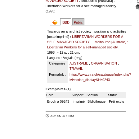
MANAGED SOCIETY
/ Melbourne [Australia] :
Libertarian Workers for a self-managed society
(1993)
ISBD
Public
Towards an anarchist society : position and activities
[texte imprimé] /
LIBERTARIAN WORKERS FOR A
SELF-MANAGED SOCIETY
. -
Melbourne [Australia] :
Libertarian Workers for a self-managed society
,
1993 . - 12 p. ; 21 cm.
Langues
: Anglais (
eng
)
Catégories :
AUSTRALIE
;
ORGANISATION
;
TRAVAIL
Permalink :
https://www.cira.ch/catalogue/index.php?
lvl=notice_display&id=9243
Exemplaires (1)
Cote
Support
Section
Statut
Broch a 09243
Imprimé
Bibliothèque
Prêt exclu
Ⓐ 2026-06-26
CIRA
valider