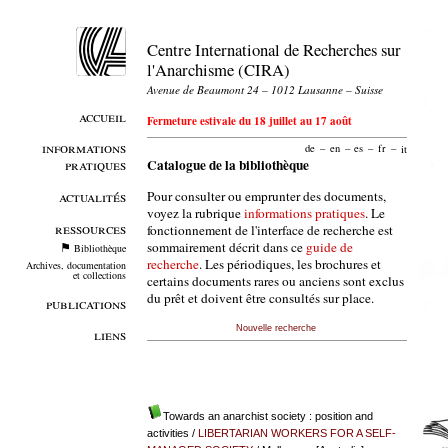
Centre International de Recherches sur
l'Anarchisme (CIRA)
Avenue de Beaumont 24 – 1012 Lausanne – Suisse
accueil
Fermeture estivale du 18 juillet au 17 août
informations
de
–
en
–
es
–
fr
–
it
pratiques
Catalogue de la bibliothèque
Pour consulter ou emprunter des documents,
actualités
voyez la rubrique
informations pratiques
. Le
ressources
fonctionnement de l'interface de recherche est
sommairement décrit dans ce
guide de
Bibliothèque
recherche
. Les périodiques, les brochures et
Archives, documentation
et collections
certains documents rares ou anciens sont exclus
du prêt et doivent être consultés sur place.
publications
Nouvelle recherche
liens
Towards an anarchist society : position and
activities
/
LIBERTARIAN WORKERS FOR A SELF-