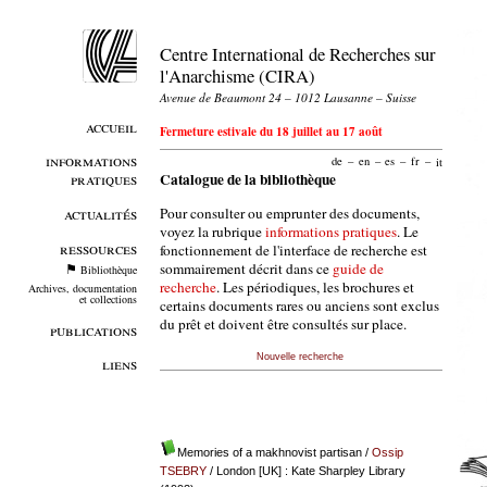
Centre International de Recherches sur
l'Anarchisme (CIRA)
Avenue de Beaumont 24 – 1012 Lausanne – Suisse
accueil
Fermeture estivale du 18 juillet au 17 août
informations
de
–
en
–
es
–
fr
–
it
pratiques
Catalogue de la bibliothèque
Pour consulter ou emprunter des documents,
actualités
voyez la rubrique
informations pratiques
. Le
ressources
fonctionnement de l'interface de recherche est
sommairement décrit dans ce
guide de
Bibliothèque
recherche
. Les périodiques, les brochures et
Archives, documentation
et collections
certains documents rares ou anciens sont exclus
du prêt et doivent être consultés sur place.
publications
Nouvelle recherche
liens
Memories of a makhnovist partisan
/
Ossip
TSEBRY
/ London [UK] : Kate Sharpley Library