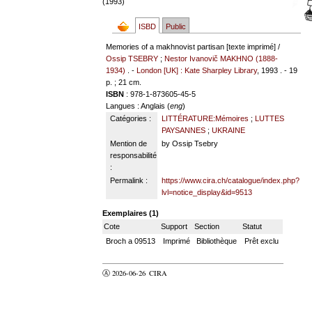
(1993)
ISBD
Public
Memories of a makhnovist partisan [texte imprimé] /
Ossip TSEBRY
;
Nestor Ivanovič MAKHNO (1888-
1934)
. -
London [UK] : Kate Sharpley Library
, 1993 . - 19
p. ; 21 cm.
ISBN
: 978-1-873605-45-5
Langues
: Anglais (
eng
)
Catégories :
LITTÉRATURE:Mémoires
;
LUTTES
PAYSANNES
;
UKRAINE
Mention de
by Ossip Tsebry
responsabilité
:
Permalink :
https://www.cira.ch/catalogue/index.php?
lvl=notice_display&id=9513
Exemplaires (1)
Cote
Support
Section
Statut
Broch a 09513
Imprimé
Bibliothèque
Prêt exclu
Ⓐ 2026-06-26
CIRA
valider