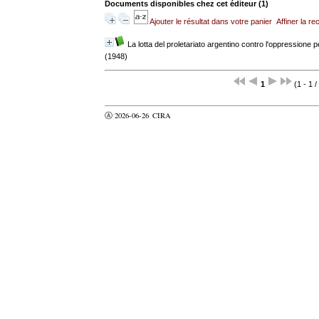
Documents disponibles chez cet éditeur (
1
)
Ajouter le résultat dans votre panier
Affiner la r
La lotta del proletariato argentino contro l'oppressione p
(1948)
1
(1 - 1 /
Ⓐ 2026-06-26
CIRA
valider