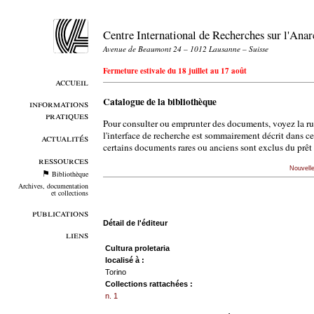
Centre International de Recherches sur l'An
Avenue de Beaumont 24 – 1012 Lausanne – Suisse
Fermeture estivale du 18 juillet au 17 août
accueil
Catalogue de la bibliothèque
informations
pratiques
Pour consulter ou emprunter des documents, voyez la r
l'interface de recherche est sommairement décrit dans c
actualités
certains documents rares ou anciens sont exclus du prêt 
ressources
Nouvell
Bibliothèque
Archives, documentation
et collections
publications
Détail de l'éditeur
liens
Cultura proletaria
localisé à :
Torino
Collections rattachées :
n. 1