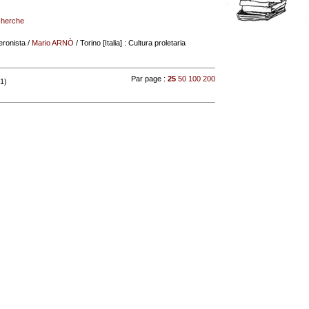
echerche
eronista
/
Mario ARNÒ
/ Torino [Italia] : Cultura proletaria
Par page :
25
50
100
200
 1)