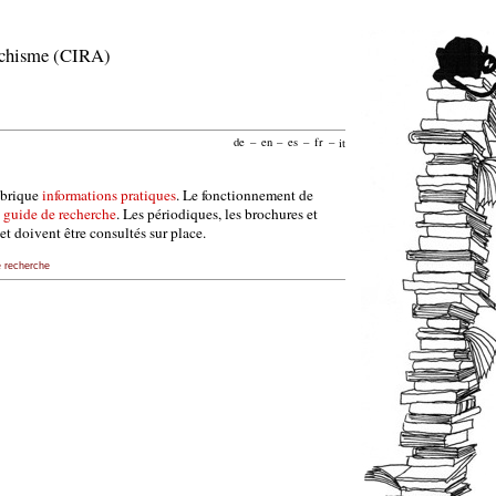
archisme (CIRA)
de
–
en
–
es
–
fr
–
it
ubrique
informations pratiques
. Le fonctionnement de
e
guide de recherche
. Les périodiques, les brochures et
et doivent être consultés sur place.
e recherche