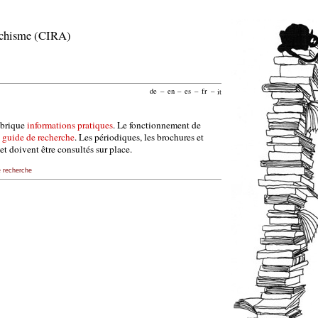
archisme (CIRA)
de
–
en
–
es
–
fr
–
it
ubrique
informations pratiques
. Le fonctionnement de
e
guide de recherche
. Les périodiques, les brochures et
et doivent être consultés sur place.
e recherche