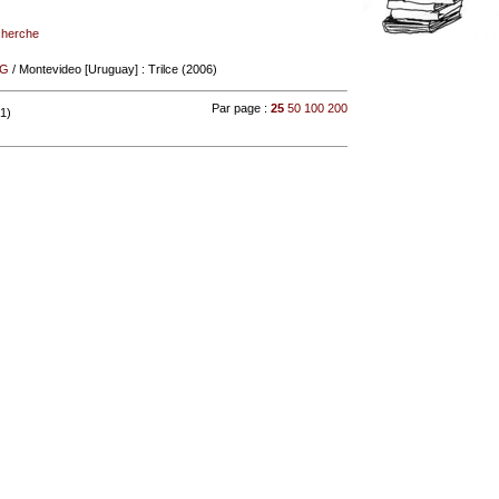
echerche
NG
/ Montevideo [Uruguay] : Trilce (2006)
Par page :
25
50
100
200
 1)