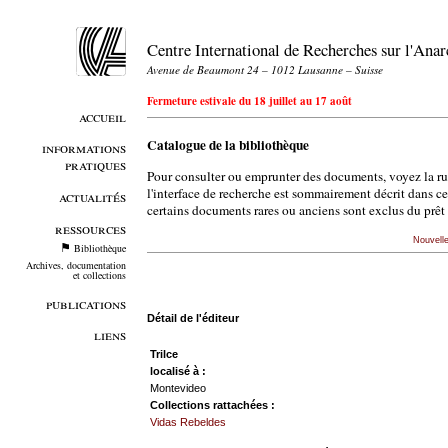
Centre International de Recherches sur l'An
Avenue de Beaumont 24 – 1012 Lausanne – Suisse
Fermeture estivale du 18 juillet au 17 août
accueil
Catalogue de la bibliothèque
informations
pratiques
Pour consulter ou emprunter des documents, voyez la r
l'interface de recherche est sommairement décrit dans c
actualités
certains documents rares ou anciens sont exclus du prêt 
ressources
Nouvell
Bibliothèque
Archives, documentation
et collections
publications
Détail de l'éditeur
liens
Trilce
localisé à :
Montevideo
Collections rattachées :
Vidas Rebeldes