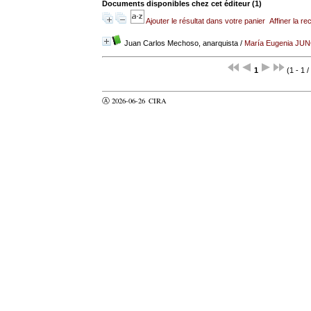
Documents disponibles chez cet éditeur (
1
)
Ajouter le résultat dans votre panier
Affiner la r
Juan Carlos Mechoso, anarquista
/
María Eugenia JU
1
(1 - 1 /
Ⓐ 2026-06-26
CIRA
valider