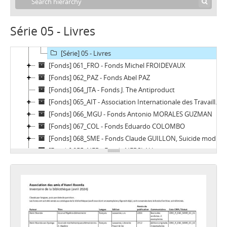
[Série] 01 - Association
[Série] 02 - Activités, événements et publications
Série 05 - Livres
[Série] 03 - Documentation sur Roorda
[Série] 04 - Écrits de Roorda
[Série] 05 - Livres
[Fonds] 061_FRO - Fonds Michel FROIDEVAUX
[Fonds] 062_PAZ - Fonds Abel PAZ
[Fonds] 064_JTA - Fonds J. The Antiproduct
[Fonds] 065_AIT - Association Internationale des Travailleurs (AIT)
[Fonds] 066_MGU - Fonds Antonio MORALES GUZMAN
[Fonds] 067_COL - Fonds Eduardo COLOMBO
[Fonds] 068_SME - Fonds Claude GUILLON, Suicide mode d'emploi
[Fonds] 055_NER - Fonds NERSLAU
[Fonds] 069_GAR - Fonds Groupe anti-répression
[Fonds] 071_CPD - Fonds du Carnaval populaire et déter
[Fonds] 077_ORS - Fonds Claude Orsoni