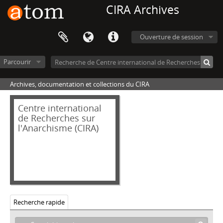
[Fonds] 031_BLA - Fonds José BLANCO
CIRA Archives
[Fonds] 032_WES - Fonds Jeremy WESTALL
[Fonds] 033_CRIFA - Fonds Commission de relations de l'Internationale des fédérations anarchistes
[Fonds] 035_FON - Fonds Dino FONTANA
Ouverture de session
[Fonds] 036_CAN - Fonds Claude (Claudio) CANTINI
[Fonds] 038_ATT - Fonds Dominique ATTRUIA
Parcourir
[Fonds] 039_ANV - Fonds Anarchisme et non-violence
Archives, documentation et collections du CIRA
[Fonds] 040_DUV - Fonds Clément DUVAL
[Fonds] 041_FER - Fonds Pietro FERRUA
Centre international
[Fonds] 046_AMI - Fonds Alfred AMIGUET
de Recherches sur
[Fonds] 047_DOI - Fonds Tassé DOITCHINOV
l'Anarchisme (CIRA)
[Fonds] 050_GAL - Fonds Vicente GALINDO (Fontaura)
[Fonds] 052_GARI - Fonds GARI
[Fonds] 054_GOM - Fonds Fernando GOMEZ PELAEZ
[Fonds] 056_SCH - Fonds Mirabelle et Claude SCHINDLER
[Fonds] 057_GUE - Fonds Daniel GUÉRIN
[Fonds] 058_GRA - Fonds Groupe Ravachol
Recherche rapide
[Fonds] 059_GRE - Fonds Groupe du Réveil
[Fonds] 060_AAHR - Fonds Association des amis de Henri Roorda