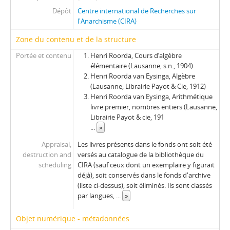
Dépôt
Centre international de Recherches sur
l'Anarchisme (CIRA)
Zone du contenu et de la structure
Portée et contenu
Henri Roorda, Cours d’algèbre
élémentaire (Lausanne, s.n., 1904)
Henri Roorda van Eysinga, Algèbre
(Lausanne, Librairie Payot & Cie, 1912)
Henri Roorda van Eysinga, Arithmétique
livre premier, nombres entiers (Lausanne,
Librairie Payot & cie, 191
...
»
Appraisal,
Les livres présents dans le fonds ont soit été
destruction and
versés au catalogue de la bibliothèque du
scheduling
CIRA (sauf ceux dont un exemplaire y figurait
déjà), soit conservés dans le fonds d'archive
(liste ci-dessus), soit éliminés. Ils sont classés
par langues,
...
»
Objet numérique - métadonnées