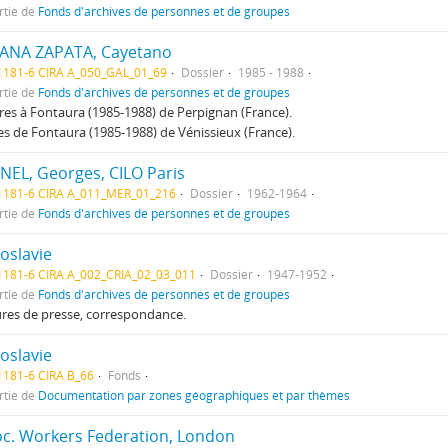
rtie de
Fonds d'archives de personnes et de groupes
ANA ZAPATA, Cayetano
1181-6 CIRA A_050_GAL_01_69
Dossier
1985 - 1988
rtie de
Fonds d'archives de personnes et de groupes
tres à Fontaura (1985-1988) de Perpignan (France).
res de Fontaura (1985-1988) de Vénissieux (France).
NEL, Georges, CILO Paris
1181-6 CIRA A_011_MER_01_216
Dossier
1962-1964
rtie de
Fonds d'archives de personnes et de groupes
oslavie
181-6 CIRA A_002_CRIA_02_03_011
Dossier
1947-1952
rtie de
Fonds d'archives de personnes et de groupes
res de presse, correspondance.
oslavie
181-6 CIRA B_66
Fonds
rtie de
Documentation par zones géographiques et par thèmes
oc. Workers Federation, London