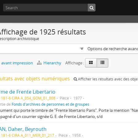
ffichage de 1925 résultats
escription archivistique
Options de recherche avan
 avant impression
Hierarchy
Affichage :
sultats avec objets numériques
Afficher les résultats avec des obj
rme de Frente Libertario
1181-6 CIRA A_054_GOM_01_008
Pièce
1977
rtie de
Fonds d'archives de personnes et de groupes
ument qui porte le timbre de "Frente libertario Paris". Porte la mention "Na
agné d'un courrier signée G. E. de Frente Libertario, s/d
AN, Daher, Beyrouth
1181-6 CIRA A_011_MER_01_217
Pièce
1958