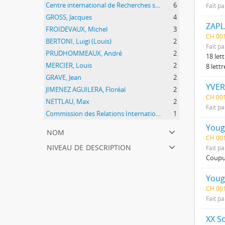
Centre international de Recherches sur l'Anarchisme (CIRA)
6
Fait pa
GROSS, Jacques
4
ZAPL
FROIDEVAUX, Michel
3
CH 00
BERTONI, Luigi (Louis)
2
Fait pa
PRUDHOMMEAUX, André
2
18 let
MERCIER, Louis
2
8 lett
GRAVE, Jean
2
YVER
JIMENEZ AGUILERA, Floréal
2
CH 00
NETTLAU, Max
2
Fait pa
Commission des Relations Internationales Anarchistes (CRIA)
1
Youg
nom
CH 001
niveau de description
Fait pa
Coupu
Youg
CH 001
Fait pa
XX S