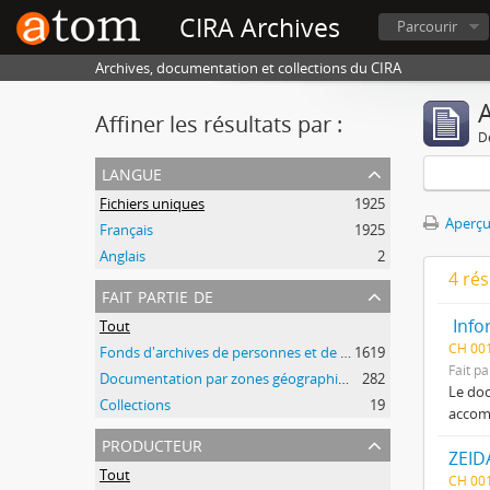
CIRA Archives
Parcourir
Archives, documentation et collections du CIRA
A
Affiner les résultats par :
D
langue
Fichiers uniques
1925
Aperçu
Français
1925
Anglais
2
4 ré
fait partie de
Info
Tout
CH 00
Fonds d'archives de personnes et de groupes
1619
Fait pa
Documentation par zones géographiques et par thèmes
282
Le doc
Collections
19
accomp
producteur
ZEID
Tout
CH 00