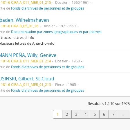
1181-6 CIRA A_011_MER_01_215
Dossier
1960-1961
rtie de
Fonds d'archives de personnes et de groupes
baden, Wilhelmshaven
181-6 CIRA B_05_01_16
Dossier
1971-1997
rtie de
Documentation par zones géographiques et par thèmes
 tracts, lettres d'info
lusieurs lettres de Anarcho-info
ANN PEÑA, Willy, Genève
1181-6 CIRA A_011_MER_01_214
Dossier
1958
rtie de
Fonds d'archives de personnes et de groupes
SINSKI, Gilbert, St-Cloud
1181-6 CIRA A_011_MER_01_213
Pièce
1965
rtie de
Fonds d'archives de personnes et de groupes
Résultats 1 à 10 sur 1925
1
2
3
4
5
6
7
...