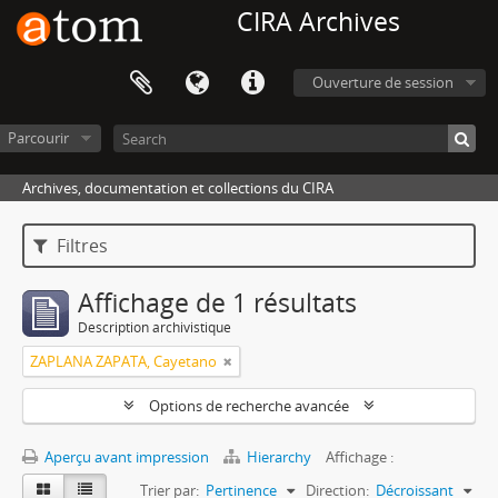
CIRA Archives
Ouverture de session
Parcourir
Archives, documentation et collections du CIRA
Filtres
Affichage de 1 résultats
Description archivistique
ZAPLANA ZAPATA, Cayetano
Options de recherche avancée
Aperçu avant impression
Hierarchy
Affichage :
Trier par:
Pertinence
Direction:
Décroissant