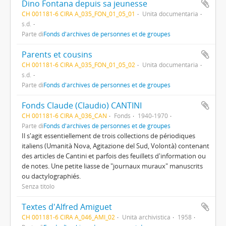
Dino Fontana depuis sa jeunesse
CH 001181-6 CIRA A_035_FON_01_05_01
Unità documentaria
s.d.
Parte di
Fonds d'archives de personnes et de groupes
Parents et cousins
CH 001181-6 CIRA A_035_FON_01_05_02
Unità documentaria
s.d.
Parte di
Fonds d'archives de personnes et de groupes
Fonds Claude (Claudio) CANTINI
CH 001181-6 CIRA A_036_CAN
Fonds
1940-1970
Parte di
Fonds d'archives de personnes et de groupes
Il s'agit essentiellement de trois collections de périodiques
italiens (Umanità Nova, Agitazione del Sud, Volontà) contenant
des articles de Cantini et parfois des feuillets d'information ou
de notes. Une petite liasse de "journaux muraux" manuscrits
ou dactylographiés.
Senza titolo
Textes d'Alfred Amiguet
CH 001181-6 CIRA A_046_AMI_02
Unità archivistica
1958