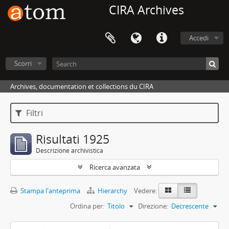
CIRA Archives
Accedi
Scorri
Archives, documentation et collections du CIRA
Filtri
Risultati 1925
Descrizione archivistica
Ricerca avanzata
Stampa l'anteprima
Hierarchy
Vedere:
Ordina per:
Titolo
Direzione:
Decrescente