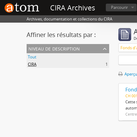
CIRA Archives
Parcourir
Archives, documentation et collections du CIRA
A
Affiner les résultats par :
D
niveau de description
Tout
CIRA
1
Aperçu
Fond
CH 001
Cette 
automa
Centre