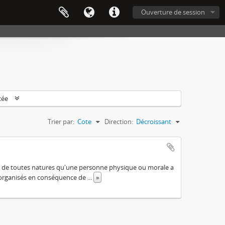
Ouverture de session
cée
Trier par:
Cote
Direction:
Décroissant
ts de toutes natures qu'une personne physique ou morale a
u organisés en conséquence de
...
»