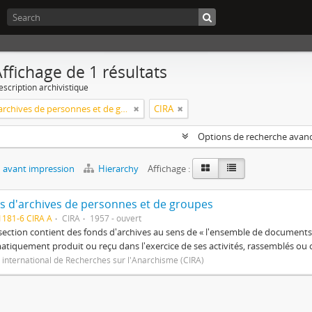
ffichage de 1 résultats
escription archivistique
Fonds d'archives de personnes et de groupes
CIRA
Options de recherche avan
 avant impression
Hierarchy
Affichage :
s d'archives de personnes et de groupes
181-6 CIRA A
CIRA
1957 - ouvert
section contient des fonds d'archives au sens de « l'ensemble de documen
tiquement produit ou reçu dans l'exercice de ses activités, rassemblés o
 international de Recherches sur l'Anarchisme (CIRA)