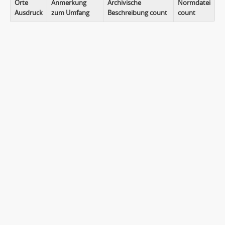
Orte
Anmerkung
Archivische
Normdatei
Ausdruck
zum Umfang
Beschreibung count
count