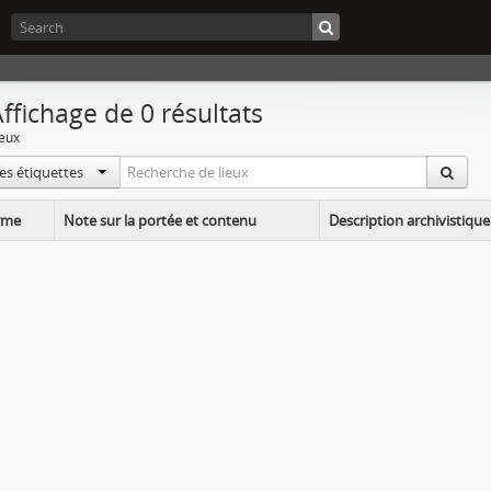
ffichage de 0 résultats
ieux
les étiquettes
rme
Note sur la portée et contenu
Description archivistiq