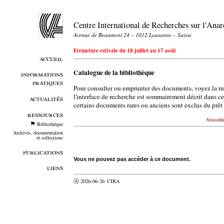
Centre International de Recherches sur l'An
Avenue de Beaumont 24 – 1012 Lausanne – Suisse
Fermeture estivale du 18 juillet au 17 août
accueil
Catalogue de la bibliothèque
informations
pratiques
Pour consulter ou emprunter des documents, voyez la r
l'interface de recherche est sommairement décrit dans c
actualités
certains documents rares ou anciens sont exclus du prêt 
ressources
Nouvell
Bibliothèque
Archives, documentation
et collections
publications
Vous ne pouvez pas accéder à ce document.
liens
Ⓐ 2026-06-26
CIRA
valider