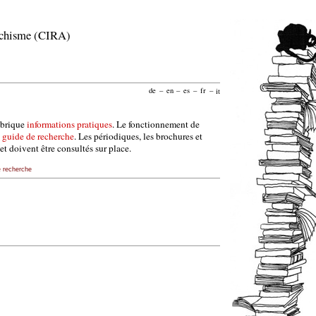
archisme (CIRA)
de
–
en
–
es
–
fr
–
it
ubrique
informations pratiques
. Le fonctionnement de
e
guide de recherche
. Les périodiques, les brochures et
et doivent être consultés sur place.
e recherche