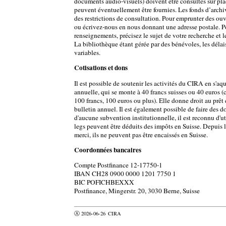
documents audio-visuels) doivent être consultés sur pla
peuvent éventuellement être fournies. Les fonds d’archi
des restrictions de consultation. Pour emprunter des ouv
ou écrivez-nous en nous donnant une adresse postale. P
renseignements, précisez le sujet de votre recherche et l
La bibliothèque étant gérée par des bénévoles, les délai
variables.
Cotisations et dons
Il est possible de soutenir les activités du CIRA en s'aqu
annuelle, qui se monte à 40 francs suisses ou 40 euros (c
100 francs, 100 euros ou plus). Elle donne droit au prêt 
bulletin annuel. Il est également possible de faire des 
d'aucune subvention institutionnelle, il est reconnu d'ut
legs peuvent être déduits des impôts en Suisse. Depuis l
merci, ils ne peuvent pas être encaissés en Suisse.
Coordonnées bancaires
Compte Postfinance 12-17750-1
IBAN CH28 0900 0000 1201 7750 1
BIC POFICHBEXXX
Postfinance, Mingerstr. 20, 3030 Berne, Suisse
Ⓐ 2026-06-26
CIRA
valider