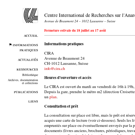
Centre International de Recherches sur l'An
Avenue de Beaumont 24 – 1012 Lausanne – Suisse
Fermeture estivale du 18 juillet au 17 août
accueil
Informations pratiques
informations
pratiques
CIRA
Avenue de Beaumont 24
actualités
CH-1012 Lausanne, Suisse
info@cira.ch
ressources
Bibliothèque
Heures d’ouverture et accès
Archives, documentation
et collections
Le CIRA est ouvert du mardi au vendredi de 16h à 19h, 
publications
Depuis la gare, prendre le métro m2 (direction Croisett
un
plan
.
liens
Consultation et prêt
La consultation sur place est libre, mais le prêt est rés
acquis une carte de lecture (voir ci-dessous). Seuls les l
empruntés sur place ou éventuellement envoyés par la po
documents (livres anciens, brochures, périodiques, trava