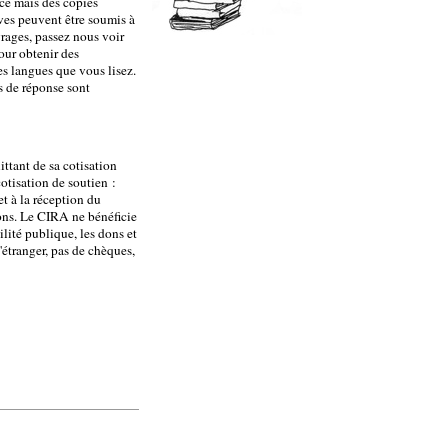
ce mais des copies
ves peuvent être soumis à
rages, passez nous voir
our obtenir des
es langues que vous lisez.
s de réponse sont
ittant de sa cotisation
otisation de soutien :
et à la réception du
dons. Le CIRA ne bénéficie
ilité publique, les dons et
'étranger, pas de chèques,