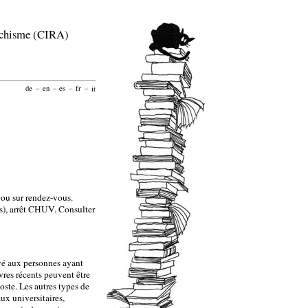
archisme (CIRA)
de
–
en
–
es
–
fr
–
it
ou sur rendez-vous.
es), arrêt CHUV. Consulter
ervé aux personnes ayant
ivres récents peuvent être
ste. Les autres types de
ux universitaires,