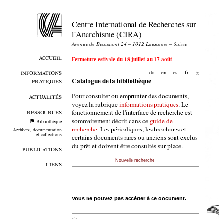
Centre International de Recherches sur
l'Anarchisme (CIRA)
Avenue de Beaumont 24 – 1012 Lausanne – Suisse
accueil
Fermeture estivale du 18 juillet au 17 août
informations
de
–
en
–
es
–
fr
–
it
pratiques
Catalogue de la bibliothèque
Pour consulter ou emprunter des documents,
actualités
voyez la rubrique
informations pratiques
. Le
ressources
fonctionnement de l'interface de recherche est
sommairement décrit dans ce
guide de
Bibliothèque
recherche
. Les périodiques, les brochures et
Archives, documentation
et collections
certains documents rares ou anciens sont exclus
du prêt et doivent être consultés sur place.
publications
Nouvelle recherche
liens
Vous ne pouvez pas accéder à ce document.