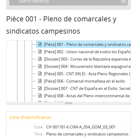
[Fonds] 050_GAL - Fonds Vicente GALINDO (Fontaura)
[Fonds] 052_GARI - Fonds GARI
[Fonds] 054_GOM - Fonds Fernando GOMEZ PELAEZ
Pièce 001 - Pleno de comarcales y
[Série] 01 - Activités et campagnes
sindicatos campesinos
[Série] 02 - Documentation et divers
[Série] 03 - CNT-MLE (Exil)
[Pièce] 001 - Pleno de comarcales y sindicatos campesinos
[Pièce] 002 - Union nacional de todos los Españoles – Doctrina, programa, acción
[Dossier] 003 - Cortes de la Republica espanola en el exilio
[Dossier] 004 - Mouvement libertaire espagnol en France à la fin de la deuxième guerre mondiale
[Pièce] 005 - CNT (MLE) - Acta Pleno Regionales (en España)
[Pièce] 006 - Comarcal montañesa en el exilio
[Dossier] 007 - CNT de España en el Exilio. Secretariado intercontinental. Toulouse
[Pièce] 008 - Actas del Pleno intercontinental de nucleos de la C.N.T de España en el exilio, celebrado en Toulouse
[Pièce] 009 - Agrupación nacional de militantes confederales C.N.T. - A.I.T. Toulouse
[Dossier] 010 - F. I. J. L. en el Exilio – Organisación juvenil et autres groupes de jeunesse
Zone d'identification
[Dossier] 011 - Agrupación de Venezuela - CNT de España, FIJL, MLE
[Dossier] 012 - Sub-comité
Cote
CH 001181-6 CIRA A_054_GOM_03_001
[Dossier] 013 - Propagande anti-franquiste
Titre
Pleno de comarcales y sindicatos campesinos