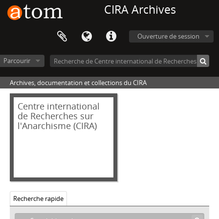
CIRA Archives
[Fonds] 024_PGR - Fonds Camille PISSARRO-Jean GRAVE
[Fonds] 025_MIN - Fonds Paule MINCK-NN
[Fonds] 026_WAC - Fonds Karl WALTER-Edward CARPENTER
Ouverture de session
[Fonds] 027_BRM - Fonds BROCHER-Louise Michel
[Fonds] 028_LON - Fonds André LORULOT-NN
Parcourir
[Fonds] 029_HOP - Fonds Charles HOCHHAUSER - Walter PREIS
[Fonds] 030_CRO - Fonds Alexandre CROIX
Archives, documentation et collections du CIRA
[Fonds] 031_BLA - Fonds José BLANCO
[Fonds] 032_WES - Fonds Jeremy WESTALL
Centre international
[Fonds] 033_CRIFA - Fonds Commission de relations de l'Internationale des fédérations anarchistes
de Recherches sur
l'Anarchisme (CIRA)
[Fonds] 035_FON - Fonds Dino FONTANA
[Fonds] 036_CAN - Fonds Claude (Claudio) CANTINI
[Fonds] 038_ATT - Fonds Dominique ATTRUIA
[Fonds] 039_ANV - Fonds Anarchisme et non-violence
[Fonds] 040_DUV - Fonds Clément DUVAL
[Fonds] 041_FER - Fonds Pietro FERRUA
[Fonds] 046_AMI - Fonds Alfred AMIGUET
Recherche rapide
[Fonds] 047_DOI - Fonds Tassé DOITCHINOV