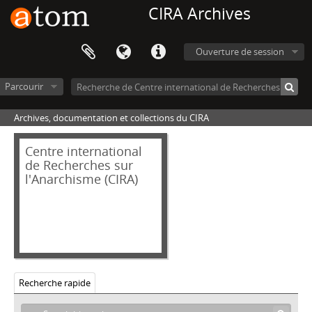
CIRA Archives
[Fonds] 029_HOP - Fonds Charles HOCHHAUSER - Walter PREIS
[Fonds] 030_CRO - Fonds Alexandre CROIX
[Fonds] 031_BLA - Fonds José BLANCO
Ouverture de session
[Fonds] 032_WES - Fonds Jeremy WESTALL
[Fonds] 033_CRIFA - Fonds Commission de relations de l'Internationale des fédérations anarchistes
Parcourir
[Fonds] 035_FON - Fonds Dino FONTANA
[Fonds] 036_CAN - Fonds Claude (Claudio) CANTINI
Archives, documentation et collections du CIRA
[Fonds] 038_ATT - Fonds Dominique ATTRUIA
[Fonds] 039_ANV - Fonds Anarchisme et non-violence
Centre international
[Fonds] 040_DUV - Fonds Clément DUVAL
de Recherches sur
l'Anarchisme (CIRA)
[Fonds] 041_FER - Fonds Pietro FERRUA
[Fonds] 046_AMI - Fonds Alfred AMIGUET
[Fonds] 047_DOI - Fonds Tassé DOITCHINOV
[Fonds] 050_GAL - Fonds Vicente GALINDO (Fontaura)
[Fonds] 052_GARI - Fonds GARI
[Fonds] 054_GOM - Fonds Fernando GOMEZ PELAEZ
[Fonds] 056_SCH - Fonds Mirabelle et Claude SCHINDLER
Recherche rapide
[Fonds] 057_GUE - Fonds Daniel GUÉRIN