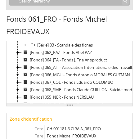
[Fonds] 058_GRA - Fonds Groupe Ravachol
[Fonds] 059_GRE - Fonds Groupe du Réveil
[Fonds] 060_AAHR - Fonds Association des amis de Henri Roorda
Fonds 061_FRO - Fonds Michel
[Fonds] 061_FRO - Fonds Michel FROIDEVAUX
FROIDEVAUX
[Série] 01 - Antimilitarisme
[Série] 02 - Révolution espagnole
[Série] 03 - Scandale des fiches
[Fonds] 062_PAZ - Fonds Abel PAZ
[Fonds] 064_JTA - Fonds J. The Antiproduct
[Fonds] 065_AIT - Association Internationale des Travailleurs (AIT)
[Fonds] 066_MGU - Fonds Antonio MORALES GUZMAN
[Fonds] 067_COL - Fonds Eduardo COLOMBO
[Fonds] 068_SME - Fonds Claude GUILLON, Suicide mode d'emploi
[Fonds] 055_NER - Fonds NERSLAU
[Fonds] 069_GAR - Fonds Groupe anti-répression
[Fonds] 071_CPD - Fonds du Carnaval populaire et déter
Zone d'identification
[Fonds] 077_ORS - Fonds Claude Orsoni
Cote
CH 001181-6 CIRA A_061_FRO
Titre
Fonds Michel FROIDEVAUX