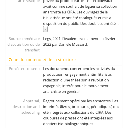
archivistique
privée du producteur. Michel Froidevaux
avait comme souhait de léguer sa collection
anarchiste au CIRA. Les ouvrages de la
bibliothèque ont été catalogués et mis à
disposition du public. Des doublets ont été
...
»
Source immédiate
Legs, 2021. Deuxième versement en février
d'acquisition ou de
2022 par Danièle Mussard.
transfert
Zone du contenu et de la structure
Portée et contenu
Les documents concernent les activités du
producteur : engagement antimilitariste,
rédaction d'une thèse sur la révolution
espagnole, intérêt pour le mouvement
anarchiste en général.
Appraisal,
Regroupement opéré par les archivistes. Les
destruction and
imprimés (livres, brochures, périodiques) ont
scheduling
été intégrés aux collections du CIRA. Des
coupures de presse ont été intégrées aux
dossiers bio-bibliographiques.