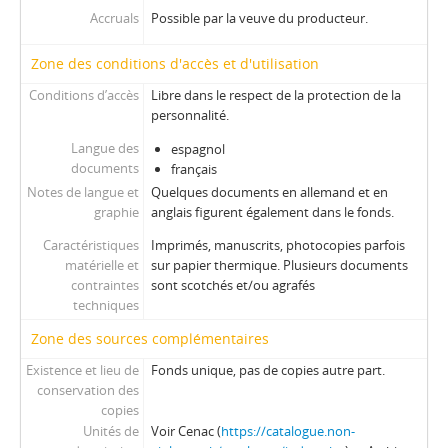
Accruals
Possible par la veuve du producteur.
Zone des conditions d'accès et d'utilisation
Conditions d’accès
Libre dans le respect de la protection de la
personnalité.
Langue des
espagnol
documents
français
Notes de langue et
Quelques documents en allemand et en
graphie
anglais figurent également dans le fonds.
Caractéristiques
Imprimés, manuscrits, photocopies parfois
matérielle et
sur papier thermique. Plusieurs documents
contraintes
sont scotchés et/ou agrafés
techniques
Zone des sources complémentaires
Existence et lieu de
Fonds unique, pas de copies autre part.
conservation des
copies
Unités de
Voir Cenac (
https://catalogue.non-