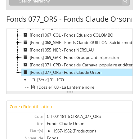
[Fonds] 062_PAZ - Fonds Abel PAZ
[Fonds] 064_JTA - Fonds J. The Antiproduct
Fonds 077_ORS - Fonds Claude Orsoni
[Fonds] 065_AIT - Association Internationale des Travailleurs (AIT)
[Fonds] 066_MGU - Fonds Antonio MORALES GUZMAN
[Fonds] 067_COL - Fonds Eduardo COLOMBO
[Fonds] 068_SME - Fonds Claude GUILLON, Suicide mode d'emploi
[Fonds] 055_NER - Fonds NERSLAU
[Fonds] 069_GAR - Fonds Groupe anti-répression
[Fonds] 071_CPD - Fonds du Carnaval populaire et déter
[Fonds] 077_ORS - Fonds Claude Orsoni
[Série] 01 - ICO
[Dossier] 03 - La Lanterne noire
Zone d'identification
Cote
CH 001181-6 CIRA A_077_ORS
Titre
Fonds Claude Orsoni
Date(s)
1967-1982 (Production)
Niveau de
Fonds