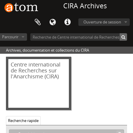
[Fonds] 032_WES - Fonds Jeremy WESTALL
CIRA Archives
[Fonds] 033_CRIFA - Fonds Commission de relations de l'Internationale des fédérations anarchistes
[Fonds] 035_FON - Fonds Dino FONTANA
Ouverture de session
[Fonds] 036_CAN - Fonds Claude (Claudio) CANTINI
[Fonds] 038_ATT - Fonds Dominique ATTRUIA
Parcourir
[Fonds] 039_ANV - Fonds Anarchisme et non-violence
[Fonds] 040_DUV - Fonds Clément DUVAL
Archives, documentation et collections du CIRA
[Fonds] 041_FER - Fonds Pietro FERRUA
[Fonds] 046_AMI - Fonds Alfred AMIGUET
Centre international
[Fonds] 047_DOI - Fonds Tassé DOITCHINOV
de Recherches sur
[Fonds] 050_GAL - Fonds Vicente GALINDO (Fontaura)
l'Anarchisme (CIRA)
[Fonds] 052_GARI - Fonds GARI
[Fonds] 054_GOM - Fonds Fernando GOMEZ PELAEZ
[Fonds] 056_SCH - Fonds Mirabelle et Claude SCHINDLER
[Fonds] 057_GUE - Fonds Daniel GUÉRIN
[Fonds] 058_GRA - Fonds Groupe Ravachol
[Fonds] 059_GRE - Fonds Groupe du Réveil
Recherche rapide
[Fonds] 060_AAHR - Fonds Association des amis de Henri Roorda
[Fonds] 061_FRO - Fonds Michel FROIDEVAUX