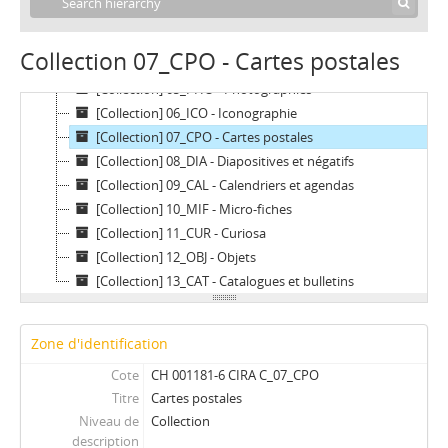
[Collection] 02_AUV - Audio-visuel
[Collection] 03_AUT - Autocollants
Collection 07_CPO - Cartes postales
[Collection] 04_ART - Oeuvres d'art
[Collection] 05_PHO - Photographies
[Collection] 06_ICO - Iconographie
[Collection] 07_CPO - Cartes postales
[Collection] 08_DIA - Diapositives et négatifs
[Collection] 09_CAL - Calendriers et agendas
[Collection] 10_MIF - Micro-fiches
[Collection] 11_CUR - Curiosa
[Collection] 12_OBJ - Objets
[Collection] 13_CAT - Catalogues et bulletins
Zone d'identification
Cote
CH 001181-6 CIRA C_07_CPO
Titre
Cartes postales
Niveau de
Collection
description