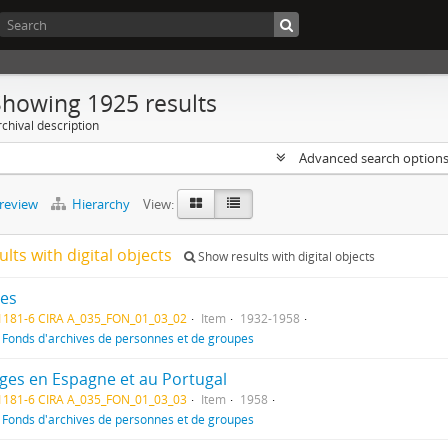
Showing 1925 results
chival description
Advanced search option
preview
Hierarchy
View:
ults with digital objects
Show results with digital objects
es
1181-6 CIRA A_035_FON_01_03_02
Item
1932-1958
f
Fonds d'archives de personnes et de groupes
ges en Espagne et au Portugal
1181-6 CIRA A_035_FON_01_03_03
Item
1958
f
Fonds d'archives de personnes et de groupes