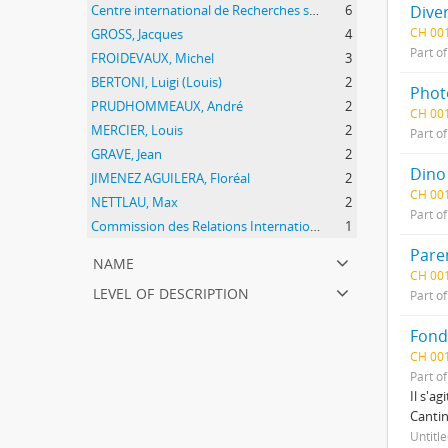
Centre international de Recherches sur l'Anarchisme (CIRA)
6
Dive
CH 00
GROSS, Jacques
4
Part o
FROIDEVAUX, Michel
3
BERTONI, Luigi (Louis)
2
Phot
PRUDHOMMEAUX, André
2
CH 00
MERCIER, Louis
2
Part o
GRAVE, Jean
2
Dino
JIMENEZ AGUILERA, Floréal
2
CH 00
NETTLAU, Max
2
Part o
Commission des Relations Internationales Anarchistes (CRIA)
1
Pare
name
CH 00
level of description
Part o
Fond
CH 00
Part o
Il s'a
Cantin
Untitl