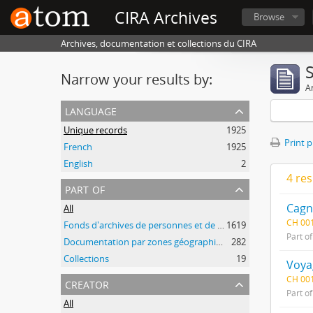
CIRA Archives
Browse
Archives, documentation et collections du CIRA
Narrow your results by:
Ar
language
Unique records
1925
Print 
French
1925
English
2
4 res
part of
Cagn
All
CH 00
Fonds d'archives de personnes et de groupes
1619
Part o
Documentation par zones géographiques et par thèmes
282
Collections
19
Voya
CH 00
creator
Part o
All