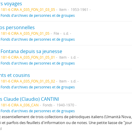
rs voyages
1181-6 CIRA A_035_FON_01_03_05
Item
1953-1961
f
Fonds d'archives de personnes et de groupes
os personnelles
1181-6 CIRA A_035_FON_01_05
File
s.d.
f
Fonds d'archives de personnes et de groupes
 Fontana depuis sa jeunesse
1181-6 CIRA A_035_FON_01_05_01
Item
s.d.
f
Fonds d'archives de personnes et de groupes
nts et cousins
1181-6 CIRA A_035_FON_01_05_02
Item
s.d.
f
Fonds d'archives de personnes et de groupes
s Claude (Claudio) CANTINI
1181-6 CIRA A_036_CAN
Fonds
1940-1970
f
Fonds d'archives de personnes et de groupes
git essentiellement de trois collections de périodiques italiens (Umanità Nova
i et parfois des feuillets d'information ou de notes. Une petite liasse de "
ed