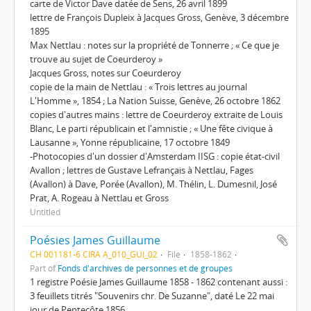
carte de Victor Dave datée de Sens, 26 avril 1899
lettre de François Dupleix à Jacques Gross, Genève, 3 décembre
1895
Max Nettlau : notes sur la propriété de Tonnerre ; « Ce que je
trouve au sujet de Coeurderoy »
Jacques Gross, notes sur Coeurderoy
copie de la main de Nettlau : « Trois lettres au journal
L'Homme », 1854 ; La Nation Suisse, Genève, 26 octobre 1862
copies d'autres mains : lettre de Coeurderoy extraite de Louis
Blanc, Le parti républicain et l'amnistie ; « Une fête civique à
Lausanne », Yonne républicaine, 17 octobre 1849
-Photocopies d'un dossier d'Amsterdam IISG : copie état-civil
Avallon ; lettres de Gustave Lefrançais à Nettlau, Fages
(Avallon) à Dave, Porée (Avallon), M. Thélin, L. Dumesnil, José
Prat, A. Rogeau à Nettlau et Gross
Untitled
Poésies James Guillaume
CH 001181-6 CIRA A_010_GUI_02
File
1858-1862
Part of
Fonds d'archives de personnes et de groupes
1 registre Poésie James Guillaume 1858 - 1862 contenant aussi :
3 feuillets titrés "Souvenirs chr. De Suzanne", daté Le 22 mai
jour de Pentecôte 1856