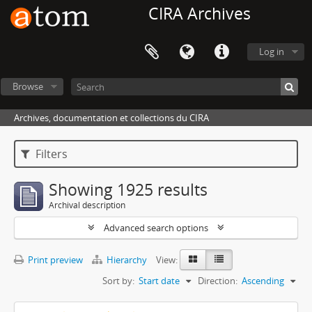
CIRA Archives
Log in
Browse
Archives, documentation et collections du CIRA
Filters
Showing 1925 results
Archival description
Advanced search options
Print preview
Hierarchy
View:
Sort by:
Start date
Direction:
Ascending