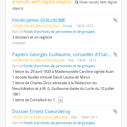
4 results with digital objects
Show results with digital
objects
Fonds James GUILLAUME
CH 001181-6 CIRA A_010_GUI
Fonds
1833-1872
Part of
Fonds d'archives de personnes et de groupes
3 dossiers et un registre
Untitled
Papiers Georges Guillaume, conseiller d'Etat et James Guillaume
CH 001181-6 CIRA A_010_GUI_03
File
1833 - 1872
Part of
Fonds d'archives de personnes et de groupes
1 lettre du 29 avril 1833 à Mademoiselle Caroline signée Acan
1 double feuillet intitulé David Leuba dit Miron
1 lettre de Charles Droz adressée à la Rédaction du
Neuchâtelois et à M. G. Guillaume datée du Locle du 10 juillet
1861
1 lettre de Cortaillod du 1
...
»
Dossier Ernest Coeurderoy
CH 001181-6 CIRA A_014_GRO_004
File
1849-1911
Part of
Fonds d'archives de personnes et de groupes