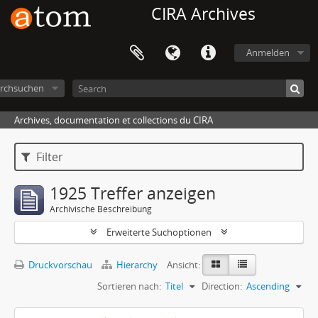
CIRA Archives
Anmelden
rchsuchen
Archives, documentation et collections du CIRA
Filter
1925 Treffer anzeigen
Archivische Beschreibung
Erweiterte Suchoptionen
Druckvorschau
Hierarchy
Ansicht:
Sortieren nach:
Titel
Direction:
Ascending