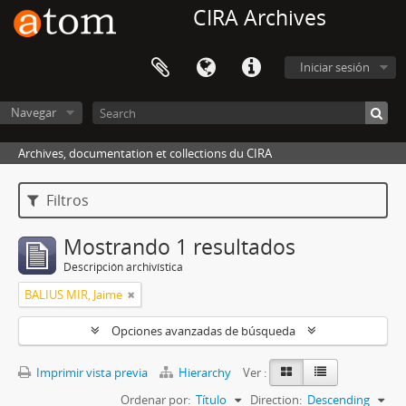
CIRA Archives
Iniciar sesión
Navegar
Archives, documentation et collections du CIRA
Filtros
Mostrando 1 resultados
Descripción archivística
BALIUS MIR, Jaime
Opciones avanzadas de búsqueda
Imprimir vista previa
Hierarchy
Ver :
Ordenar por:
Título
Direction:
Descending