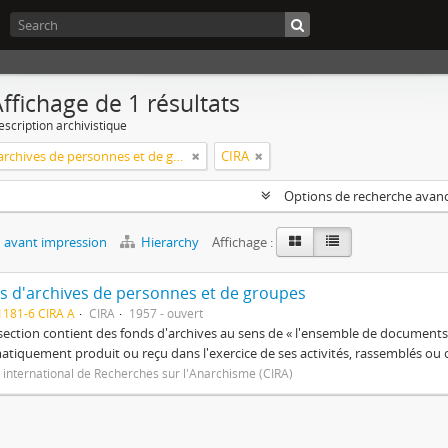
ffichage de 1 résultats
escription archivistique
Fonds d'archives de personnes et de groupes
CIRA
Options de recherche avan
 avant impression
Hierarchy
Affichage :
s d'archives de personnes et de groupes
181-6 CIRA A
CIRA
1957 - ouvert
section contient des fonds d'archives au sens de « l'ensemble de documen
tiquement produit ou reçu dans l'exercice de ses activités, rassemblés o
 international de Recherches sur l'Anarchisme (CIRA)