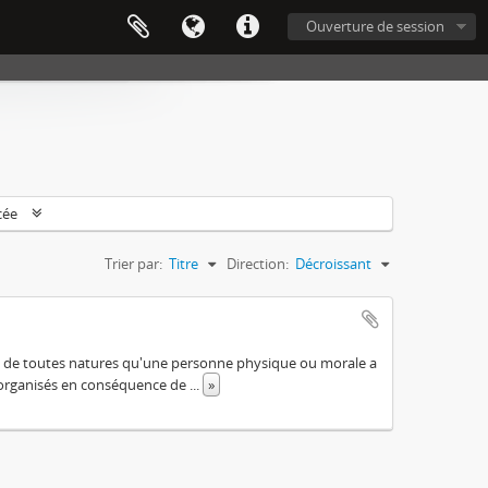
Ouverture de session
cée
Trier par:
Titre
Direction:
Décroissant
ts de toutes natures qu'une personne physique ou morale a
u organisés en conséquence de
...
»