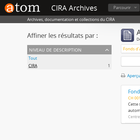
CIRA Archives
Parcourir
Archives, documentation et collections du CIRA
A
Affiner les résultats par :
D
niveau de description
Tout
CIRA
1
Aperçu
Fond
CH 001
Cette 
automa
Centre