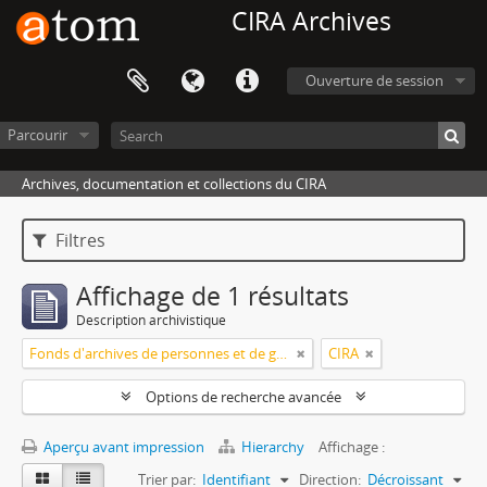
CIRA Archives
Ouverture de session
Parcourir
Archives, documentation et collections du CIRA
Filtres
Affichage de 1 résultats
Description archivistique
Fonds d'archives de personnes et de groupes
CIRA
Options de recherche avancée
Aperçu avant impression
Hierarchy
Affichage :
Trier par:
Identifiant
Direction:
Décroissant