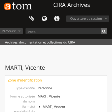
CIRA Archives
Ouverture de session
Parcourir
Archives, documentation et collections du CIRA
MARTI, Vicente
Zone d'identification
Type d'entité
Personne
Forme autorisée
MARTI, Vicente
du nom
forme(s)
MARTI, Vincent
parallèle(s) du