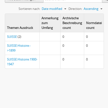
Sortieren nach:
Date modified
Direction:
Ascending
Anmerkung
Archivische
zum
Beschreibung
Normdatei
Themen Ausdruck
Umfang
count
count
SUISSE
(2)
0
0
SUISSE:Histoire:-
0
0
>1899
SUISSE:Histoire:1900-
0
0
1947