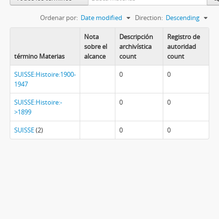
Ordenar por:
Date modified
Direction:
Descending
Nota
Descripción
Registro de
sobre el
archivística
autoridad
término Materias
alcance
count
count
SUISSE:Histoire:1900-
0
0
1947
SUISSE:Histoire:-
0
0
>1899
SUISSE
(2)
0
0