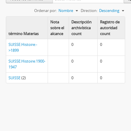
Ordenar por:
Nombre
Direction:
Descending
Nota
Descripción
Registro de
sobre el
archivística
autoridad
término Materias
alcance
count
count
SUISSE:Histoire:-
0
0
>1899
SUISSE:Histoire:1900-
0
0
1947
SUISSE
(2)
0
0