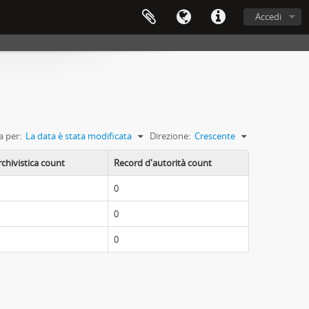
Accedi
a per:
La data è stata modificata
Direzione:
Crescente
rchivistica count
Record d'autorità count
0
0
0