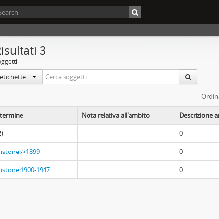
isultati 3
oggetti
 etichette
Ordin
 termine
Nota relativa all'ambito
Descrizione a
2)
0
istoire:->1899
0
istoire:1900-1947
0