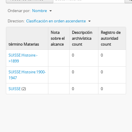
Ordenar por:
Nombre
Direction:
Clasificación en orden ascendente
Nota
Descripción
Registro de
sobre el
archivística
autoridad
término Materias
alcance
count
count
SUISSE:Histoire:-
0
0
>1899
SUISSE:Histoire:1900-
0
0
1947
SUISSE
(2)
0
0