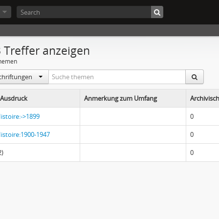
 Treffer anzeigen
hemen
schriftungen
Ausdruck
Anmerkung zum Umfang
Archivisc
istoire:->1899
0
istoire:1900-1947
0
2)
0