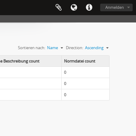
Anmelden
Sortieren nach:
Name
Direction:
Ascending
he Beschreibung count
Normdatei count
0
0
0