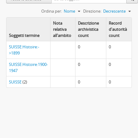
Ordina per:
Nome
Direzione:
Decrescente
Nota
Descrizione
Record
relativa
archivistica
d'autorità
Soggetti termine
all'ambito
count
count
SUISSE:Histoire:-
0
0
>1899
SUISSE:Histoire:1900-
0
0
1947
SUISSE
(2)
0
0