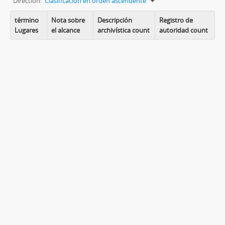
Direction:
Clasificación en orden ascendente
término
Nota sobre
Descripción
Registro de
Lugares
el alcance
archivística count
autoridad count