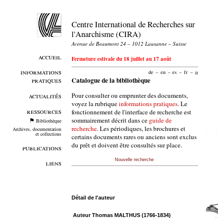
Centre International de Recherches sur
l'Anarchisme (CIRA)
Avenue de Beaumont 24 – 1012 Lausanne – Suisse
accueil
Fermeture estivale du 18 juillet au 17 août
informations
de
–
en
–
es
–
fr
–
it
pratiques
Catalogue de la bibliothèque
Pour consulter ou emprunter des documents,
actualités
voyez la rubrique
informations pratiques
. Le
ressources
fonctionnement de l'interface de recherche est
sommairement décrit dans ce
guide de
Bibliothèque
recherche
. Les périodiques, les brochures et
Archives, documentation
et collections
certains documents rares ou anciens sont exclus
du prêt et doivent être consultés sur place.
publications
Nouvelle recherche
liens
Détail de l'auteur
Auteur Thomas MALTHUS (1766-1834)