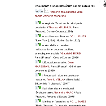
Documents disponibles écrits par cet auteur (
14
)
Ajouter le résultat dans votre
panier
Affiner la recherche
Abrégé de l'Essai sur le principe de
population
/
Thomas MALTHUS
/ Paris
[France] : Contre-Courant (1956)
Anarchism and Malthus
/
C. L. JAMES
/ New York [USA] : Mother Earth (1910)
Après Malthus : le néo-
malthusianisme, doctrine pacifiste,
scientifique et sociale
/
Gabriel GIROUD
/
Paris [France] : Contre-Courant (1956)
L'Éducation sexuelle
/
Jean
MARESTAN
/ Paris [France] : Génération
consciente (1910)
I Precursori : alcune scuole pre-
marxiste
/
Antonio VELLA
/ Milano [Italia] :
Edizioni de "Il Libertario" (1947)
Karl Marx devant le tribunal
révolutionnaire
/
Alexandre MARC
/ Paris
[France] : Presses d'Europe (1978)
Malthus et l'anarchisme
/
C. L. JAMES
/ Paris [France] : Groupe de propagande par