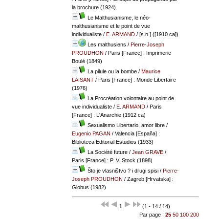
la brochure (1924)
Le Malthusianisme, le néo-
malthusianisme et le point de vue
individualiste
/
E. ARMAND
/ [s.n.] ([1910 ca])
Les malthusiens
/
Pierre-Joseph
PROUDHON
/ Paris [France] : Imprimerie
Boulé (1849)
La pilule ou la bombe
/
Maurice
LAISANT
/ Paris [France] : Monde Libertaire
(1976)
La Procréation volontaire au point de
vue individualiste
/
E. ARMAND
/ Paris
[France] : L'Anarchie (1912 ca)
Sexualismo Libertario, amor libre
/
Eugenio PAGAN
/ Valencia [España] :
Biblioteca Editorial Estudios (1933)
La Société future
/
Jean GRAVE
/
Paris [France] : P. V. Stock (1898)
Što je vlasništvo ? i drugi spisi
/
Pierre-
Joseph PROUDHON
/ Zagreb [Hrvatska] :
Globus (1982)
1
(1 - 14 / 14)
Par page :
25
50
100
200