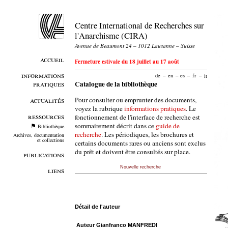
Centre International de Recherches sur
l'Anarchisme (CIRA)
Avenue de Beaumont 24 – 1012 Lausanne – Suisse
accueil
Fermeture estivale du 18 juillet au 17 août
informations
de
–
en
–
es
–
fr
–
it
pratiques
Catalogue de la bibliothèque
Pour consulter ou emprunter des documents,
actualités
voyez la rubrique
informations pratiques
. Le
ressources
fonctionnement de l'interface de recherche est
sommairement décrit dans ce
guide de
Bibliothèque
recherche
. Les périodiques, les brochures et
Archives, documentation
et collections
certains documents rares ou anciens sont exclus
du prêt et doivent être consultés sur place.
publications
Nouvelle recherche
liens
Détail de l'auteur
Auteur Gianfranco MANFREDI