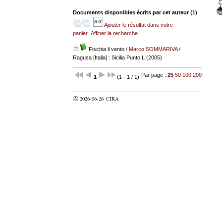
Documents disponibles écrits par cet auteur (
1
)
Ajouter le résultat dans votre
panier
Affiner la recherche
Fischia il vento
/
Marco SOMMARIVA
/
Ragusa [Italia] : Sicilia Punto L (2005)
Par page :
25
50
100
200
1
(1 - 1 / 1)
Ⓐ 2026-06-26
CIRA
valider