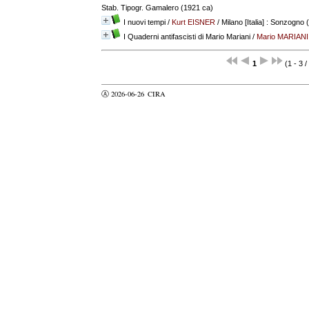
Stab. Tipogr. Gamalero (1921 ca)
I nuovi tempi
/
Kurt EISNER
/ Milano [Italia] : Sonzogno
I Quaderni antifascisti di Mario Mariani
/
Mario MARIANI
1
(1 - 3 /
Ⓐ 2026-06-26
CIRA
valider