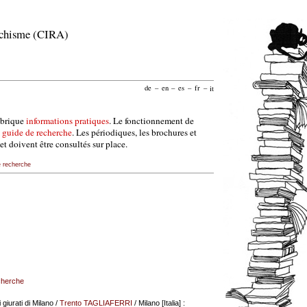
archisme (CIRA)
de
–
en
–
es
–
fr
–
it
ubrique
informations pratiques
. Le fonctionnement de
e
guide de recherche
. Les périodiques, les brochures et
et doivent être consultés sur place.
e recherche
echerche
giurati di Milano
/
Trento TAGLIAFERRI
/ Milano [Italia] :