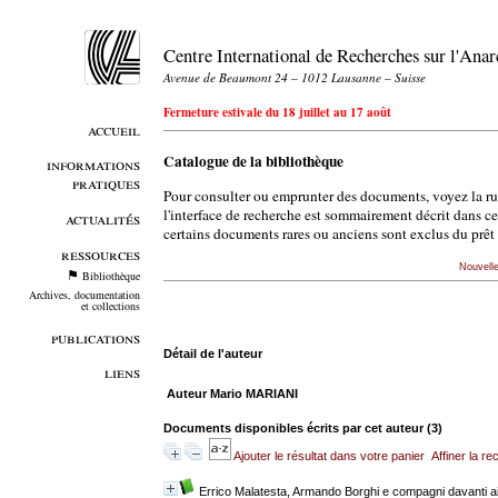
Centre International de Recherches sur l'An
Avenue de Beaumont 24 – 1012 Lausanne – Suisse
Fermeture estivale du 18 juillet au 17 août
accueil
Catalogue de la bibliothèque
informations
pratiques
Pour consulter ou emprunter des documents, voyez la r
l'interface de recherche est sommairement décrit dans c
actualités
certains documents rares ou anciens sont exclus du prêt 
ressources
Nouvell
Bibliothèque
Archives, documentation
et collections
publications
Détail de l'auteur
liens
Auteur Mario MARIANI
Documents disponibles écrits par cet auteur (
3
)
Ajouter le résultat dans votre panier
Affiner la r
Errico Malatesta, Armando Borghi e compagni davanti ai 