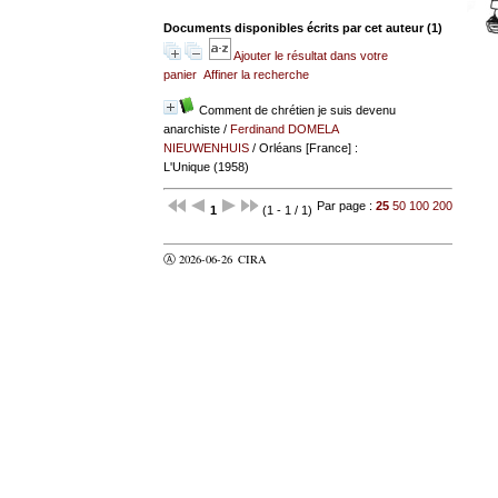
Documents disponibles écrits par cet auteur (
1
)
Ajouter le résultat dans votre
panier
Affiner la recherche
Comment de chrétien je suis devenu
anarchiste
/
Ferdinand DOMELA
NIEUWENHUIS
/ Orléans [France] :
L'Unique (1958)
Par page :
25
50
100
200
1
(1 - 1 / 1)
Ⓐ 2026-06-26
CIRA
valider