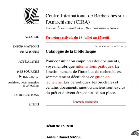
Centre International de Recherches sur
l'Anarchisme (CIRA)
Avenue de Beaumont 24 – 1012 Lausanne – Suisse
accueil
Fermeture estivale du 18 juillet au 17 août
informations
de
–
en
–
es
–
fr
–
it
pratiques
Catalogue de la bibliothèque
Pour consulter ou emprunter des documents,
actualités
voyez la rubrique
informations pratiques
. Le
ressources
fonctionnement de l'interface de recherche est
sommairement décrit dans ce
guide de
Bibliothèque
recherche
. Les périodiques, les brochures et
Archives, documentation
et collections
certains documents rares ou anciens sont exclus
du prêt et doivent être consultés sur place.
publications
Nouvelle recherche
liens
Détail de l'auteur
Auteur Daniel MASSE