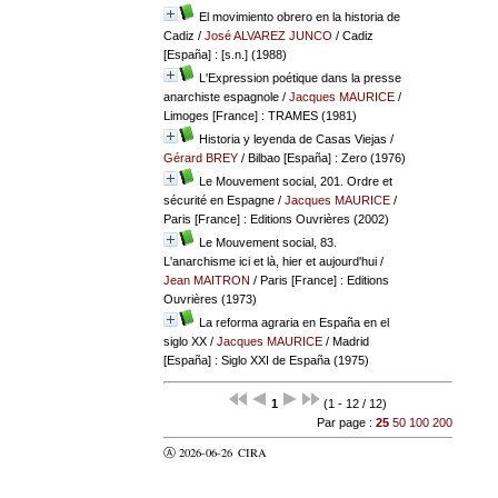
El movimiento obrero en la historia de
Cadiz
/
José ALVAREZ JUNCO
/ Cadiz
[España] : [s.n.] (1988)
L'Expression poétique dans la presse
anarchiste espagnole
/
Jacques MAURICE
/
Limoges [France] : TRAMES (1981)
Historia y leyenda de Casas Viejas
/
Gérard BREY
/ Bilbao [España] : Zero (1976)
Le Mouvement social, 201. Ordre et
sécurité en Espagne
/
Jacques MAURICE
/
Paris [France] : Editions Ouvrières (2002)
Le Mouvement social, 83.
L'anarchisme ici et là, hier et aujourd'hui
/
Jean MAITRON
/ Paris [France] : Editions
Ouvrières (1973)
La reforma agraria en España en el
siglo XX
/
Jacques MAURICE
/ Madrid
[España] : Siglo XXI de España (1975)
1
(1 - 12 / 12)
Par page :
25
50
100
200
Ⓐ 2026-06-26
CIRA
valider