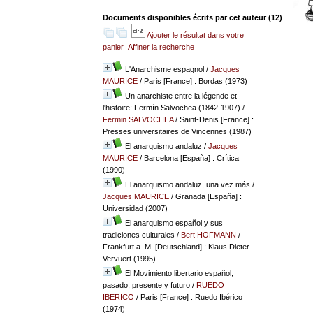
Documents disponibles écrits par cet auteur (
12
)
Ajouter le résultat dans votre
panier
Affiner la recherche
L'Anarchisme espagnol
/
Jacques
MAURICE
/ Paris [France] : Bordas (1973)
Un anarchiste entre la légende et
l'histoire: Fermín Salvochea (1842-1907)
/
Fermin SALVOCHEA
/ Saint-Denis [France] :
Presses universitaires de Vincennes (1987)
El anarquismo andaluz
/
Jacques
MAURICE
/ Barcelona [España] : Crítica
(1990)
El anarquismo andaluz, una vez más
/
Jacques MAURICE
/ Granada [España] :
Universidad (2007)
El anarquismo español y sus
tradiciones culturales
/
Bert HOFMANN
/
Frankfurt a. M. [Deutschland] : Klaus Dieter
Vervuert (1995)
El Movimiento libertario español,
pasado, presente y futuro
/
RUEDO
IBERICO
/ Paris [France] : Ruedo Ibérico
(1974)