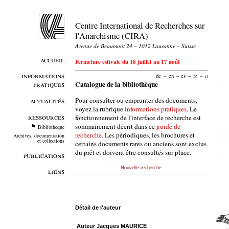
Centre International de Recherches sur
l'Anarchisme (CIRA)
Avenue de Beaumont 24 – 1012 Lausanne – Suisse
accueil
Fermeture estivale du 18 juillet au 17 août
informations
de
–
en
–
es
–
fr
–
it
pratiques
Catalogue de la bibliothèque
Pour consulter ou emprunter des documents,
actualités
voyez la rubrique
informations pratiques
. Le
ressources
fonctionnement de l'interface de recherche est
sommairement décrit dans ce
guide de
Bibliothèque
recherche
. Les périodiques, les brochures et
Archives, documentation
et collections
certains documents rares ou anciens sont exclus
du prêt et doivent être consultés sur place.
publications
Nouvelle recherche
liens
Détail de l'auteur
Auteur Jacques MAURICE