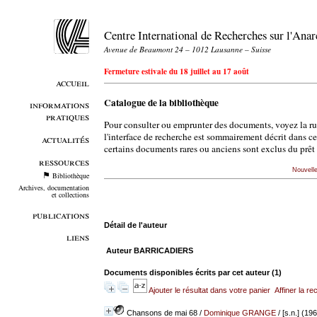
Centre International de Recherches sur l'An
Avenue de Beaumont 24 – 1012 Lausanne – Suisse
Fermeture estivale du 18 juillet au 17 août
accueil
Catalogue de la bibliothèque
informations
pratiques
Pour consulter ou emprunter des documents, voyez la r
l'interface de recherche est sommairement décrit dans c
actualités
certains documents rares ou anciens sont exclus du prêt 
ressources
Nouvell
Bibliothèque
Archives, documentation
et collections
publications
Détail de l'auteur
liens
Auteur BARRICADIERS
Documents disponibles écrits par cet auteur (
1
)
Ajouter le résultat dans votre panier
Affiner la r
Chansons de mai 68
/
Dominique GRANGE
/ [s.n.] (19