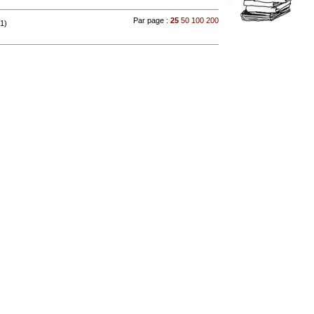
Par page :
25
50
100
200
 1)