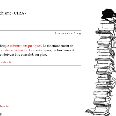
archisme (CIRA)
de
–
en
–
es
–
fr
–
it
ubrique
informations pratiques
. Le fonctionnement de
e
guide de recherche
. Les périodiques, les brochures et
et doivent être consultés sur place.
e recherche
echerche
68)