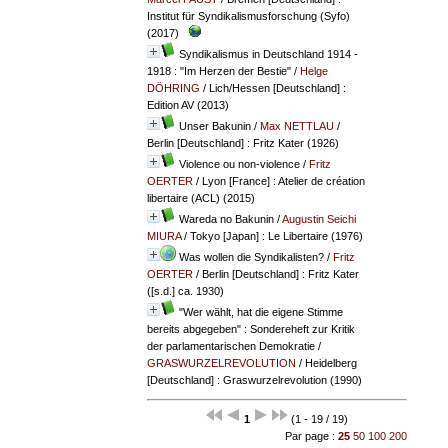
Institut für Syndikalismusforschung (Syfo)
(2017)
Syndikalismus in Deutschland 1914 -
1918 : "Im Herzen der Bestie"
/
Helge
DÖHRING
/ Lich/Hessen [Deutschland] :
Edition AV (2013)
Unser Bakunin
/
Max NETTLAU
/
Berlin [Deutschland] : Fritz Kater (1926)
Violence ou non-violence
/
Fritz
OERTER
/ Lyon [France] : Atelier de création
libertaire (ACL) (2015)
Wareda no Bakunin
/
Augustin Seichi
MIURA
/ Tokyo [Japan] : Le Libertaire (1976)
Was wollen die Syndikalisten?
/
Fritz
OERTER
/ Berlin [Deutschland] : Fritz Kater
([s.d.] ca. 1930)
"Wer wählt, hat die eigene Stimme
bereits abgegeben" : Sondereheft zur Kritik
der parlamentarischen Demokratie
/
GRASWURZELREVOLUTION
/ Heidelberg
[Deutschland] : Graswurzelrevolution (1990)
1
(1 - 19 / 19)
Par page :
25
50
100
200