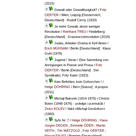
(2015)
Gewalt oder Gewaltlosigkeit?
/
Fritz
OERTER
/ Wien, Leipzig [Oesterreich,
Deutschland] : Rudolf Cerny (1920)
Je mehr Gewalt, desto weniger
Revolution
/
Reinhard TREU
/ Heidelberg
[Deutschland] : Graswurzelrevolution (2018)
Judas, Arbeiter-Drama in fünf Akten
/
Erich MÜHSAM
/ Berlin [Deutschland] : Klaus
Guhl (1978)
Jugend ! Voran ! Eine Sammlung von
Anregungen in Poesie und Prosa
/
Fritz
OERTER
/ Berlin [Deutschland] : Der
Syndikalist, Fritz Kater (1923)
Kein Befehlen, kein Gehorchen !
/
Helge DÖHRING
/ Bern [Suisse] : A propos
(2011)
Michajl Bakunin (1814-1876) i Christo
Botev (1848-1876) : uciteljat i ucemukăt
/
Zivko KOLEV
/ Vakii «Michajl Gerdzikov»
(1960)
Syfo Nr. 7
/
Helge DÖHRING
;
Hans
Jürgen DEGEN
;
Emmelie ÖDEN
;
Martin
VEITH
;
Tim WÄTZOLD
;
Fritz OERTER
;
Marcel FAUST
/ Bremen [Deutschland] :