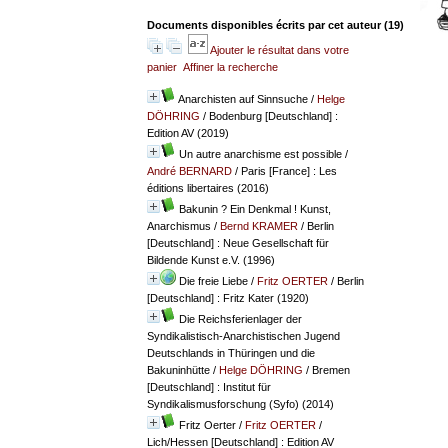
Documents disponibles écrits par cet auteur (
19
)
Ajouter le résultat dans votre
panier
Affiner la recherche
Anarchisten auf Sinnsuche
/
Helge
DÖHRING
/ Bodenburg [Deutschland] :
Edition AV (2019)
Un autre anarchisme est possible
/
André BERNARD
/ Paris [France] : Les
éditions libertaires (2016)
Bakunin ? Ein Denkmal ! Kunst,
Anarchismus
/
Bernd KRAMER
/ Berlin
[Deutschland] : Neue Gesellschaft für
Bildende Kunst e.V. (1996)
Die freie Liebe
/
Fritz OERTER
/ Berlin
[Deutschland] : Fritz Kater (1920)
Die Reichsferienlager der
Syndikalistisch-Anarchistischen Jugend
Deutschlands in Thüringen und die
Bakuninhütte
/
Helge DÖHRING
/ Bremen
[Deutschland] : Institut für
Syndikalismusforschung (Syfo) (2014)
Fritz Oerter
/
Fritz OERTER
/
Lich/Hessen [Deutschland] : Edition AV