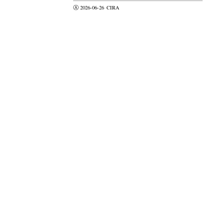
Ⓐ 2026-06-26
CIRA
valider