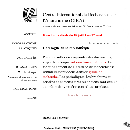
Centre International de Recherches sur
l'Anarchisme (CIRA)
Avenue de Beaumont 24 – 1012 Lausanne – Suisse
accueil
Fermeture estivale du 18 juillet au 17 août
informations
de
–
en
–
es
–
fr
–
it
pratiques
Catalogue de la bibliothèque
Pour consulter ou emprunter des documents,
actualités
voyez la rubrique
informations pratiques
. Le
ressources
fonctionnement de l'interface de recherche est
sommairement décrit dans ce
guide de
Bibliothèque
recherche
. Les périodiques, les brochures et
Archives, documentation
et collections
certains documents rares ou anciens sont exclus
du prêt et doivent être consultés sur place.
publications
Nouvelle recherche
liens
Détail de l'auteur
Auteur Fritz OERTER (1869-1935)