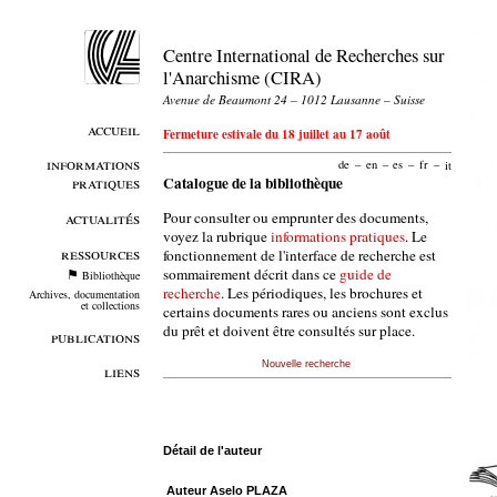
Centre International de Recherches sur
l'Anarchisme (CIRA)
Avenue de Beaumont 24 – 1012 Lausanne – Suisse
accueil
Fermeture estivale du 18 juillet au 17 août
informations
de
–
en
–
es
–
fr
–
it
pratiques
Catalogue de la bibliothèque
Pour consulter ou emprunter des documents,
actualités
voyez la rubrique
informations pratiques
. Le
ressources
fonctionnement de l'interface de recherche est
sommairement décrit dans ce
guide de
Bibliothèque
recherche
. Les périodiques, les brochures et
Archives, documentation
et collections
certains documents rares ou anciens sont exclus
du prêt et doivent être consultés sur place.
publications
Nouvelle recherche
liens
Détail de l'auteur
Auteur Aselo PLAZA