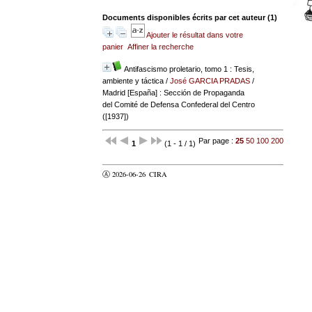
Documents disponibles écrits par cet auteur (
1
)
Ajouter le résultat dans votre
panier
Affiner la recherche
Antifascismo proletario, tomo 1 : Tesis,
ambiente y táctica
/
José GARCIA PRADAS
/
Madrid [España] : Sección de Propaganda
del Comité de Defensa Confederal del Centro
([1937])
Par page :
25
50
100
200
1
(1 - 1 / 1)
Ⓐ 2026-06-26
CIRA
valider