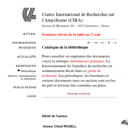
Centre International de Recherches sur
l'Anarchisme (CIRA)
Avenue de Beaumont 24 – 1012 Lausanne – Suisse
accueil
Fermeture estivale du 18 juillet au 17 août
informations
de
–
en
–
es
–
fr
–
it
pratiques
Catalogue de la bibliothèque
Pour consulter ou emprunter des documents,
actualités
voyez la rubrique
informations pratiques
. Le
ressources
fonctionnement de l'interface de recherche est
sommairement décrit dans ce
guide de
Bibliothèque
recherche
. Les périodiques, les brochures et
Archives, documentation
et collections
certains documents rares ou anciens sont exclus
du prêt et doivent être consultés sur place.
publications
Nouvelle recherche
liens
Détail de l'auteur
Auteur Chloé ROSELL