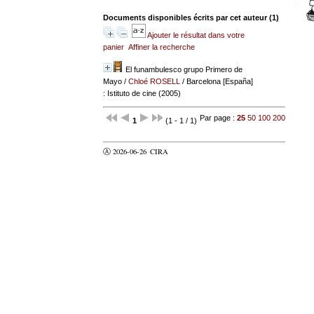
Documents disponibles écrits par cet auteur (
1
)
Ajouter le résultat dans votre
panier
Affiner la recherche
El funambulesco grupo Primero de
Mayo
/
Chloé ROSELL
/ Barcelona [España]
: Istituto de cine (2005)
Par page :
25
50
100
200
1
(1 - 1 / 1)
Ⓐ 2026-06-26
CIRA
valider