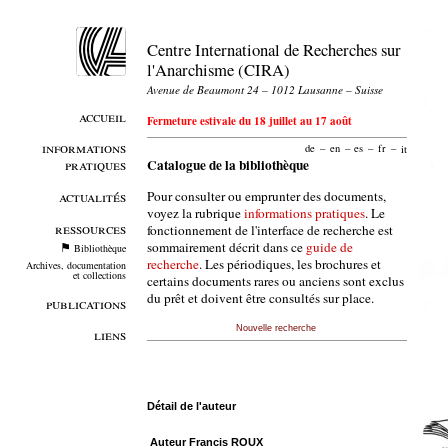
Centre International de Recherches sur
l'Anarchisme (CIRA)
Avenue de Beaumont 24 – 1012 Lausanne – Suisse
accueil
Fermeture estivale du 18 juillet au 17 août
informations
de
–
en
–
es
–
fr
–
it
pratiques
Catalogue de la bibliothèque
Pour consulter ou emprunter des documents,
actualités
voyez la rubrique
informations pratiques
. Le
ressources
fonctionnement de l'interface de recherche est
sommairement décrit dans ce
guide de
Bibliothèque
recherche
. Les périodiques, les brochures et
Archives, documentation
et collections
certains documents rares ou anciens sont exclus
du prêt et doivent être consultés sur place.
publications
Nouvelle recherche
liens
Détail de l'auteur
Auteur Francis ROUX