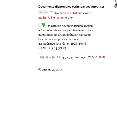
Documents disponibles écrits par cet auteur (
1
)
Ajouter le résultat dans votre
panier
Affiner la recherche
Déclaration devant le tribunal d'Agen,
à l'occasion de sa comparution avec… ses
camarades de la Confédération paysanne
lors du premier procès du maïs
transgénique, le 3 février 1998
/
René
RIESEL
/ [s.n.] (1998)
Par page :
25
50
100
200
1
(1 - 1 / 1)
Ⓐ 2026-06-26
CIRA
valider