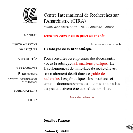
Centre International de Recherches sur
l'Anarchisme (CIRA)
Avenue de Beaumont 24 – 1012 Lausanne – Suisse
accueil
Fermeture estivale du 18 juillet au 17 août
informations
de
–
en
–
es
–
fr
–
it
pratiques
Catalogue de la bibliothèque
Pour consulter ou emprunter des documents,
actualités
voyez la rubrique
informations pratiques
. Le
ressources
fonctionnement de l'interface de recherche est
sommairement décrit dans ce
guide de
Bibliothèque
recherche
. Les périodiques, les brochures et
Archives, documentation
et collections
certains documents rares ou anciens sont exclus
du prêt et doivent être consultés sur place.
publications
Nouvelle recherche
liens
Détail de l'auteur
Auteur Q. SABE