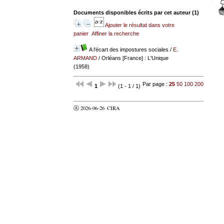
Documents disponibles écrits par cet auteur (
1
)
Ajouter le résultat dans votre
panier
Affiner la recherche
A l'écart des impostures sociales
/
E.
ARMAND
/ Orléans [France] : L'Unique
(1958)
Par page :
25
50
100
200
1
(1 - 1 / 1)
Ⓐ 2026-06-26
CIRA
valider