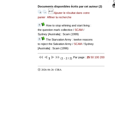
Documents disponibles écrits par cet auteur (
2
)
Ajouter le résultat dans votre
panier
Affiner la recherche
How to stop whining and start living :
the question mark collective
/
SCAM
/
Sydney [Australia] : Scam (1999)
The Starvation Army : twelve reasons
to reject the Salvation Army
/
SCAM
/ Sydney
[Australia] : Scam (1996)
Par page :
25
50
100
200
1
(1 - 2 / 2)
Ⓐ 2026-06-26
CIRA
valider