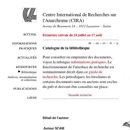
Centre International de Recherches sur
l'Anarchisme (CIRA)
Avenue de Beaumont 24 – 1012 Lausanne – Suisse
accueil
Fermeture estivale du 18 juillet au 17 août
informations
de
–
en
–
es
–
fr
–
it
pratiques
Catalogue de la bibliothèque
Pour consulter ou emprunter des documents,
actualités
voyez la rubrique
informations pratiques
. Le
ressources
fonctionnement de l'interface de recherche est
sommairement décrit dans ce
guide de
Bibliothèque
recherche
. Les périodiques, les brochures et
Archives, documentation
et collections
certains documents rares ou anciens sont exclus
du prêt et doivent être consultés sur place.
publications
Nouvelle recherche
liens
Détail de l'auteur
Auteur SCAM